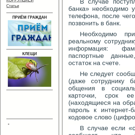
КОРРУПЦИЕЙ
В случае поступ
Статьи
банка» необходимо 
телефона, после чег
ПРИЁМ ГРАЖДАН
позвонить в банк.
Необходимо пр
реальному сотрудни
информация: фам
КЛЕЩИ
паспортные данные
остаток на счете.
Не следует сообщ
(даже сотруднику б
общения в социал
карточки, срок е
(находящиеся на обра
пароль к интернет-б
кодовое слово (цифро
-
В случае если «с