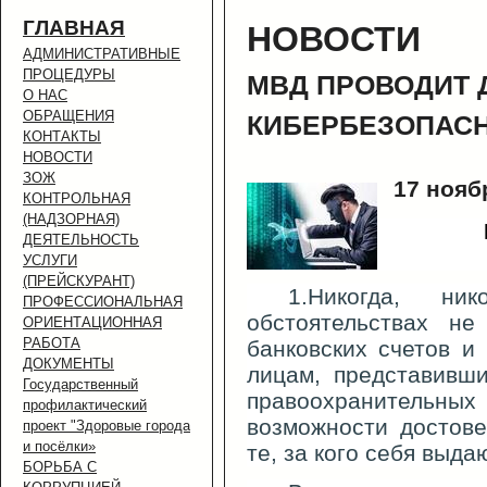
ГЛАВНАЯ
НОВОСТИ
АДМИНИСТРАТИВНЫЕ
ПРОЦЕДУРЫ
МВД ПРОВОДИТ 
О НАС
ОБРАЩЕНИЯ
КИБЕРБЕЗОПАС
КОНТАКТЫ
НОВОСТИ
ЗОЖ
17 нояб
КОНТРОЛЬНАЯ
(НАДЗОРНАЯ)
ДЕЯТЕЛЬНОСТЬ
УСЛУГИ
(ПРЕЙСКУРАНТ)
1.Никогда, н
ПРОФЕССИОНАЛЬНАЯ
обстоятельствах не
ОРИЕНТАЦИОННАЯ
РАБОТА
банковских счетов и 
ДОКУМЕНТЫ
лицам, представивш
Государственный
правоохранительны
профилактический
возможности достове
проект "Здоровые города
и посёлки»
те, за кого себя выдаю
БОРЬБА С