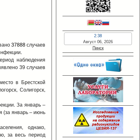
2:38
Август 06, 2026
овано
37888
случаев
Пинск
инфекции.
период наблюдения
ыявлено 39 случаев
место в Брестской
огорск, Солигорск,
екции. За январь –
 (за январь – июнь
селения, однако,
ю, за весь период