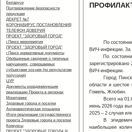
Беларуси
ПРОФИЛАК
Подтверждение безопасности
продукции
ДЕКРЕТ №7
КОРОНАВИРУС ПОСТАНОВЛЕНИЯ
ТЕЛЕФОН ДОВЕРИЯ
ПРОЕКТ "ЗДОРОВЫЙ ГОРОД"
г.Пинск мероприятия
По состояни
ПРОЕКТ "ЗДОРОВЫЙ ГОРОД"
ВИЧ-инфекции. За 
г.Пинск нормативные документы
По состояни
Обобщенные сведения о типичных
зарегистрировано 
нарушениях, совершаемых
субъектами хоз-ния (по результатам
ВИЧ-инфекции.
полугодия)
Город Пинск
ЦУР
области и шестое 
Документы координирующие
Гомель, Жлобин.
реализацию Проекта в регионах
Мониторинг
Всего на 01.
Здоровые города и поселки
июнь 2026 года вы
Антинаркотическая площадка
2025 – 2 случая ил
Итоги реализации государственного
В эпидемич
проекта Здоровые города и поселки
Конкурсы
наибольшее колич
ПРОЕКТ "ЗДОРОВЫЕ ГОРОДА И