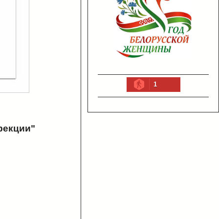
1
фекции"