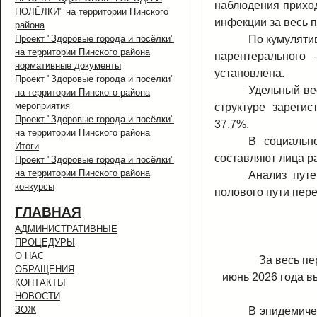
наблюдения приход
ПОЛЁЛКИ" на территории Пинского
инфекции за весь п
района
Проект "Здоровые города и посёлки"
По кумуляти
на территории Пинского района
парентерального 
нормативные документы
установлена.
Проект "Здоровые города и посёлки"
Удельный ве
на территории Пинского района
мероприятия
структуре зареги
Проект "Здоровые города и посёлки"
37,7%.
на территории Пинского района
В социальн
Итоги
составляют лица р
Проект "Здоровые города и посёлки"
на территории Пинского района
Анализ путе
конкурсы
полового пути пер
ГЛАВНАЯ
АДМИНИСТРАТИВНЫЕ
ПРОЦЕДУРЫ
О НАС
За весь п
ОБРАЩЕНИЯ
июнь 2026 года в
КОНТАКТЫ
НОВОСТИ
ЗОЖ
В эпидемиче