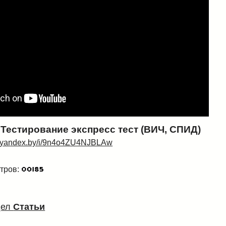
 Тестирование экспресс тест (ВИЧ, СПИД)
sk.yandex.by/i/9n4o4ZU4NJBLAw
тров:
дел
Статьи