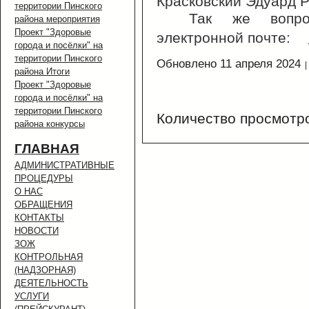
Красковский Эдуард Р
территории Пинского
Так же вопр
района мероприятия
Проект "Здоровые
электронной почте:
города и посёлки" на
территории Пинского
Обновлено 11 апреля 2024
района Итоги
Проект "Здоровые
города и посёлки" на
территории Пинского
Количество просмотр
района конкурсы
ГЛАВНАЯ
АДМИНИСТРАТИВНЫЕ
ПРОЦЕДУРЫ
О НАС
ОБРАЩЕНИЯ
КОНТАКТЫ
НОВОСТИ
ЗОЖ
КОНТРОЛЬНАЯ
(НАДЗОРНАЯ)
ДЕЯТЕЛЬНОСТЬ
УСЛУГИ