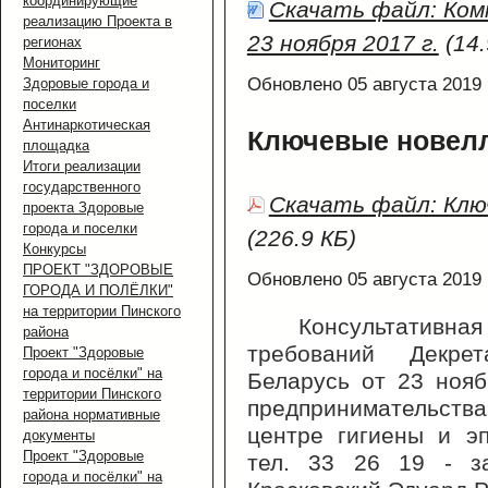
координирующие
Скачать файл: Ком
реализацию Проекта в
23 ноября 2017 г.
(14.
регионах
Мониторинг
Обновлено 05 августа 2019
Здоровые города и
поселки
Антинаркотическая
Ключевые новелл
площадка
Итоги реализации
государственного
Скачать файл: Клю
проекта Здоровые
города и поселки
(226.9 КБ)
Конкурсы
ПРОЕКТ "ЗДОРОВЫЕ
Обновлено 05 августа 2019
ГОРОДА И ПОЛЁЛКИ"
на территории Пинского
Консультативн
района
требований Декре
Проект "Здоровые
города и посёлки" на
Беларусь от 23 ноя
территории Пинского
предпринимательс
района нормативные
центре гигиены и э
документы
Проект "Здоровые
тел. 33 26 19 - з
города и посёлки" на