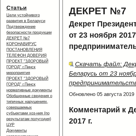
Статьи
ДЕКРЕТ №7
Цели устойчивого
развития в Беларуси
Декрет Президен
Подтверждение
безопасности продукции
от 23 ноября 2017
ДЕКРЕТ №7
КОРОНАВИРУС
предприниматель
ПОСТАНОВЛЕНИЯ
ТЕЛЕФОН ДОВЕРИЯ
ПРОЕКТ "ЗДОРОВЫЙ
Скачать файл: Дек
ГОРОД" г.Пинск
Беларусь от 23 ноябр
мероприятия
ПРОЕКТ "ЗДОРОВЫЙ
предпринимательст
ГОРОД" г.Пинск
нормативные документы
Обновлено 05 августа 2019
Обобщенные сведения о
типичных нарушениях,
совершаемых
Комментарий к Де
субъектами хоз-ния (по
результатам полугодия)
2017 г.
ЦУР
Документы