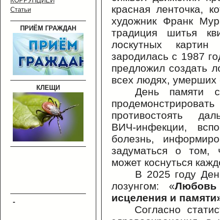
КОРРУПЦИЕЙ
красная ленточка, к
Статьи
художник Франк Мур
ПРИЁМ ГРАЖДАН
традиция шитья кв
лоскутных картин
зародилась с 1987 го
предложил создать л
всех людях, умерших
КЛЕЩИ
День памяти с
продемонстрирова
противостоять дал
ВИЧ-инфекции, всп
болезнь, информиро
задуматься о том, 
может коснуться каждо
В 2025 году Ден
лозунгом: «
Любовь
исцеления и памяти»
-
Согласно стати