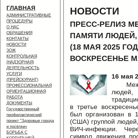
ГЛАВНАЯ
НОВОСТИ
АДМИНИСТРАТИВНЫЕ
ПРОЦЕДУРЫ
ПРЕСС-РЕЛИЗ 
О НАС
ОБРАЩЕНИЯ
ПАМЯТИ ЛЮДЕЙ,
КОНТАКТЫ
НОВОСТИ
(18 МАЯ 2025 ГО
ЗОЖ
КОНТРОЛЬНАЯ
ВОСКРЕСЕНЬЕ М
(НАДЗОРНАЯ)
ДЕЯТЕЛЬНОСТЬ
УСЛУГИ
16 мая 2
(ПРЕЙСКУРАНТ)
Ме
ПРОФЕССИОНАЛЬНАЯ
людей
ОРИЕНТАЦИОННАЯ
РАБОТА
традици
ДОКУМЕНТЫ
в третье воскресен
Государственный
был организован в 1
профилактический
(США) группой людей
проект "Здоровые города
и посёлки»
ВИЧ-инфекции. Чер
БОРЬБА С
символ движения пр