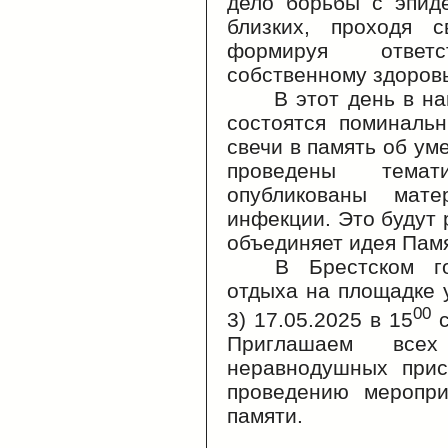
дело борьбы с эпид
близких, проходя с
формируя ответ
собственному здоров
В этот день в н
состоятся
поминальн
свечи в память об ум
проведены темат
опубликованы мат
инфекции. Это будут 
объединяет идея Памя
В
Брестском г
отдыха на площадке у
00
3) 17.05.2025 в 15
с
Приглашаем всех
неравнодушных прис
проведению меропри
памяти.
Госуд